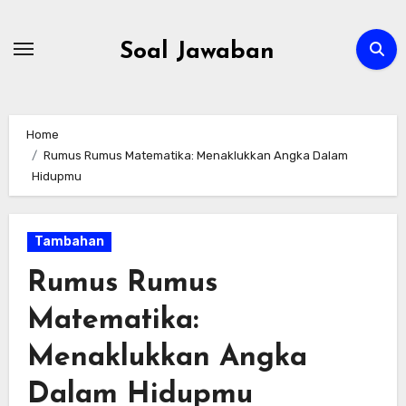
Skip
to
Soal Jawaban
content
Home
Rumus Rumus Matematika: Menaklukkan Angka Dalam
Hidupmu
Tambahan
Rumus Rumus
Matematika:
Menaklukkan Angka
Dalam Hidupmu