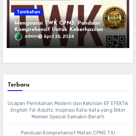
Tambahan
Menguasai TWK CPNS: Panduan
Komprehensif Untuk Keberhasilan
admin
April 26, 2024
Terbaru
Ucapan Pernikahan Modern dan Kekinian EF EFEKTA
English for Adults: Inspirasi Kata-kata yang Bikin
Momen Spesial Semakin Berarti
Panduan Komprehensif Materi CPNS TIU