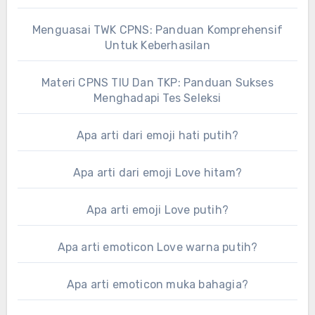
Menguasai TWK CPNS: Panduan Komprehensif
Untuk Keberhasilan
Materi CPNS TIU Dan TKP: Panduan Sukses
Menghadapi Tes Seleksi
Apa arti dari emoji hati putih?
Apa arti dari emoji Love hitam?
Apa arti emoji Love putih?
Apa arti emoticon Love warna putih?
Apa arti emoticon muka bahagia?