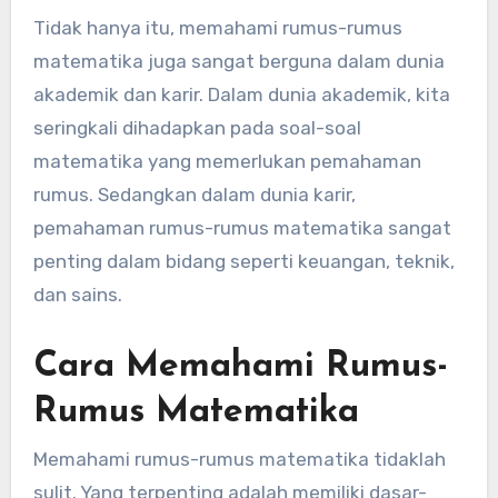
Tidak hanya itu, memahami rumus-rumus
matematika juga sangat berguna dalam dunia
akademik dan karir. Dalam dunia akademik, kita
seringkali dihadapkan pada soal-soal
matematika yang memerlukan pemahaman
rumus. Sedangkan dalam dunia karir,
pemahaman rumus-rumus matematika sangat
penting dalam bidang seperti keuangan, teknik,
dan sains.
Cara Memahami Rumus-
Rumus Matematika
Memahami rumus-rumus matematika tidaklah
sulit. Yang terpenting adalah memiliki dasar-