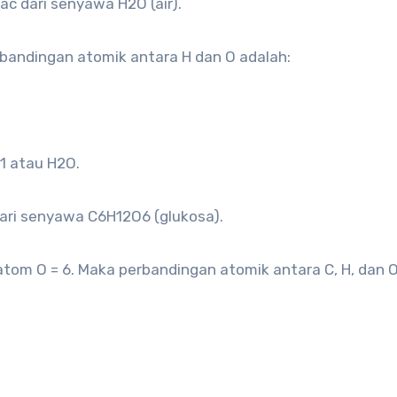
ac dari senyawa H2O (air).
rbandingan atomik antara H dan O adalah:
1 atau H2O.
dari senyawa C6H12O6 (glukosa).
atom O = 6. Maka perbandingan atomik antara C, H, dan 