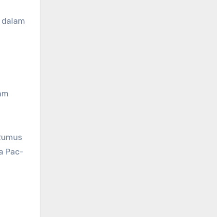
r dalam
lam
 Rumus
a Pac-