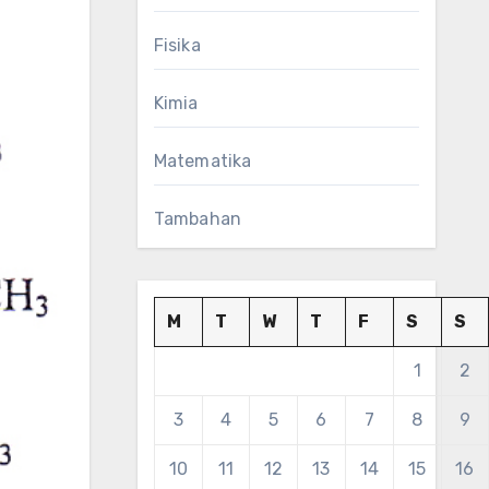
Fisika
Kimia
Matematika
Tambahan
M
T
W
T
F
S
S
1
2
3
4
5
6
7
8
9
10
11
12
13
14
15
16