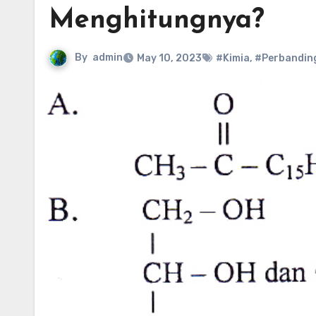
Menghitungnya?
By
admin
May 10, 2023
#Kimia
,
#Perbandin