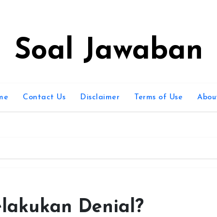
Soal Jawaban
me
Contact Us
Disclaimer
Terms of Use
Abou
lakukan Denial?