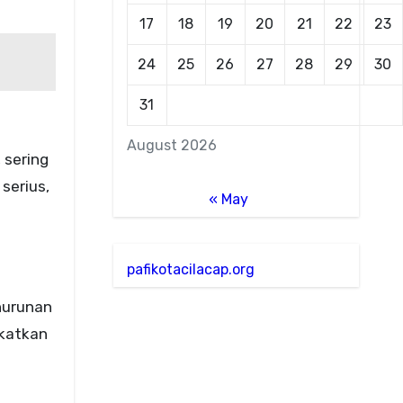
17
18
19
20
21
22
23
24
25
26
27
28
29
30
31
August 2026
 sering
serius,
« May
pafikotacilacap.org
nurunan
gkatkan