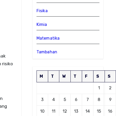
Fisika
Kimia
Matematika
Tambahan
sak
risiko
M
T
W
T
F
S
S
1
2
an
3
4
5
6
7
8
9
yang
10
11
12
13
14
15
16