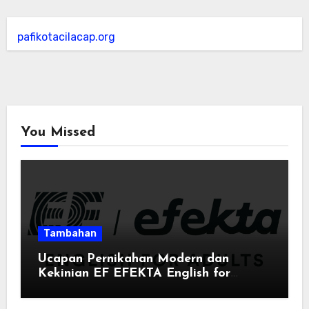
pafikotacilacap.org
You Missed
Tambahan
Ucapan Pernikahan Modern dan
Kekinian EF EFEKTA English for
Adults: Inspirasi Kata-kata yang Bikin
Momen Spesial Semakin Berarti