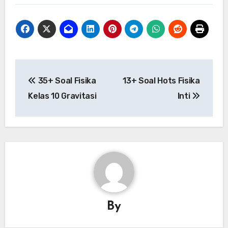
Post
35+ Soal Fisika
13+ Soal Hots Fisika
navigation
Kelas 10 Gravitasi
Inti
By