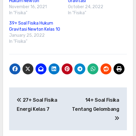
Hukum Newton
Gravitasi
November 16, 2021
October 24, 2022
In "Fisika"
In "Fisika"
39+ Soal Fisika Hukum
Gravitasi Newton Kelas 10
January 25, 2022
In "Fisika"
Post
27+ Soal Fisika
14+ Soal Fisika
navigation
Energi Kelas 7
Tentang Gelombang