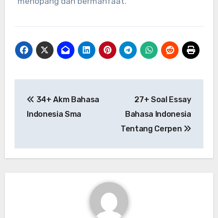
menopang dan bermanfaat.
Post
34+ Akm Bahasa
27+ Soal Essay
navigation
Indonesia Sma
Bahasa Indonesia
Tentang Cerpen