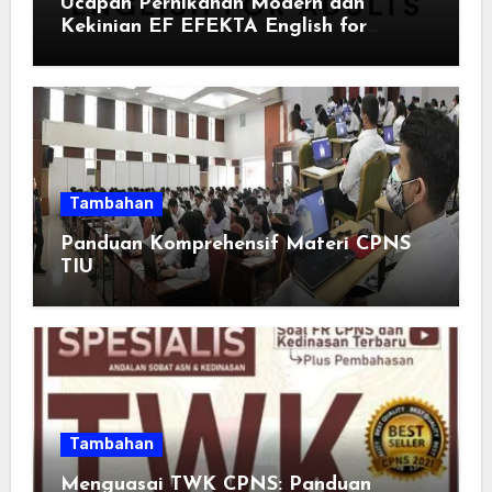
Ucapan Pernikahan Modern dan
Kekinian EF EFEKTA English for
Adults: Inspirasi Kata-kata yang Bikin
Momen Spesial Semakin Berarti
Tambahan
Panduan Komprehensif Materi CPNS
TIU
Tambahan
Menguasai TWK CPNS: Panduan