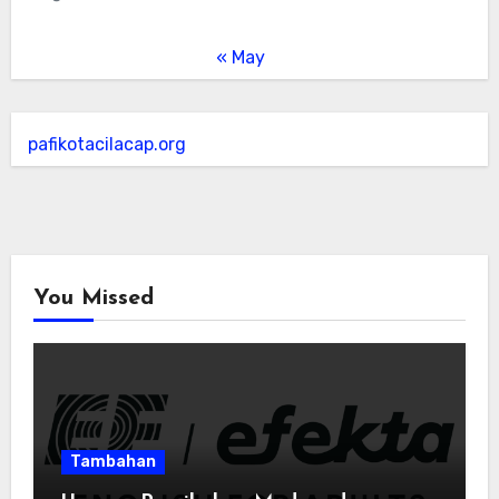
« May
pafikotacilacap.org
You Missed
Tambahan