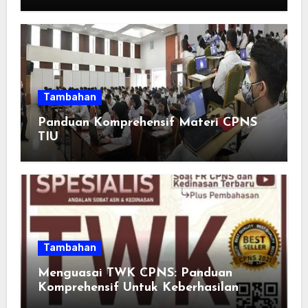
Adults: Inspirasi Kata-kata yang Bikin
Momen Spesial Semakin Berarti
Tambahan
Panduan Komprehensif Materi CPNS
TIU
Tambahan
Menguasai TWK CPNS: Panduan
Komprehensif Untuk Keberhasilan